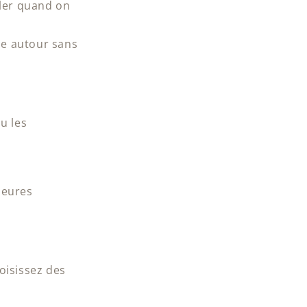
oler quand on
se autour sans
u les
heures
oisissez des