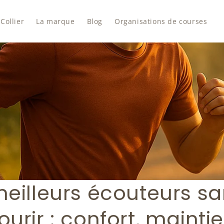
Collier
La marque
Blog
Organisations de courses
meilleurs écouteurs san
urir : confort, maintie