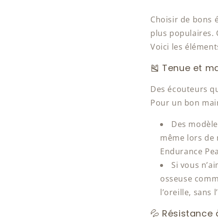
Choisir de bons 
plus populaires. 
Voici les élément
🎽 Tenue et ma
Des écouteurs qu
Pour un bon main
Des modèles 
même lors de 
Endurance Pea
Si vous n’a
osseuse comme 
l’oreille, sans 
💦 Résistance à