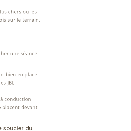
lus chers ou les
s sur le terrain.
cher une séance.
nt bien en place
es JBL
s à conduction
e placent devant
se soucier du