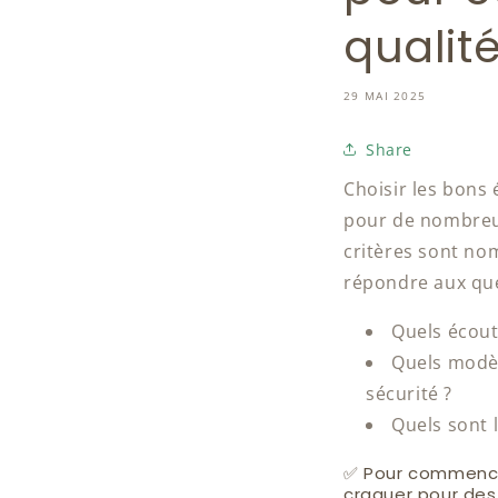
qualit
29 MAI 2025
Share
Choisir les bons
pour de nombreu
critères sont nom
répondre aux que
Quels écout
Quels modèl
sécurité ?
Quels sont 
✅ Pour commencer
craquer pour des 