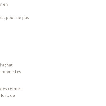
er en
ra, pour ne pas
d’achat
es comme Les
 des retours
fort, de