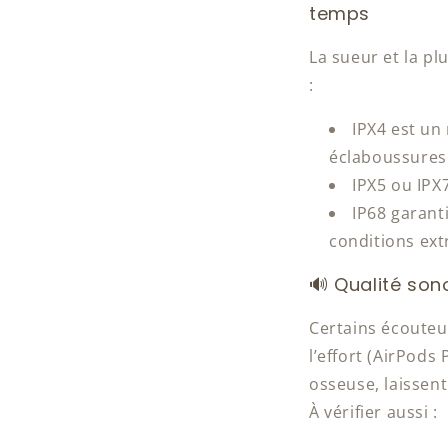
temps
La sueur et la pl
:
IPX4 est un
éclaboussures
IPX5 ou IPX
IP68 garanti
conditions ext
🔊 Qualité sono
Certains écouteu
l’effort (AirPods
osseuse, laissent
À vérifier aussi :