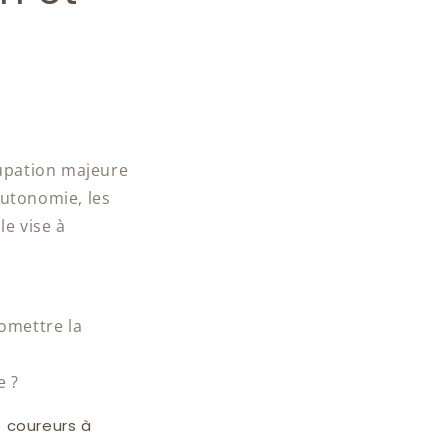
cupation majeure
autonomie, les
le vise à
omettre la
e ?
 coureurs à