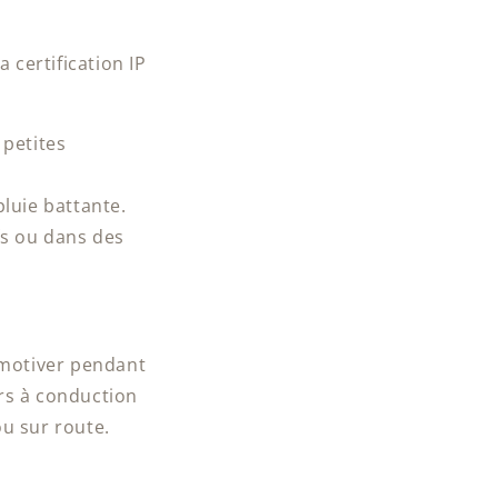
 certification IP
 petites
luie battante.
ifs ou dans des
 motiver pendant
urs à conduction
ou sur route.