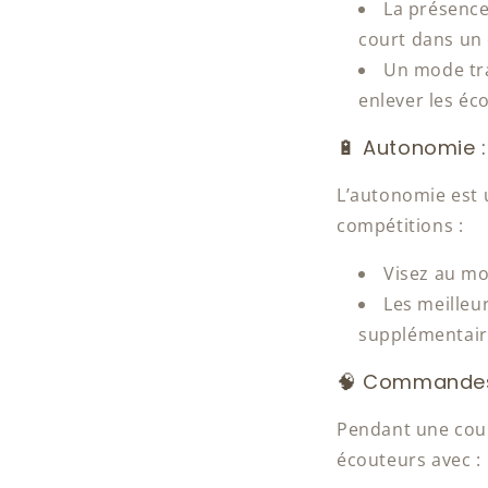
La présence
court dans un
Un mode tra
enlever les éc
🔋 Autonomie :
L’autonomie est u
compétitions :
Visez au mo
Les meilleu
supplémentaire
🧠 Commandes e
Pendant une cour
écouteurs avec :