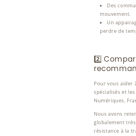
Des command
mouvement.
Un appairag
perdre de tem
2️⃣ Compara
recommand
Pour vous aider à
spécialisés et le
Numériques, Fra
Nous avons reten
globalement très
résistance à la t