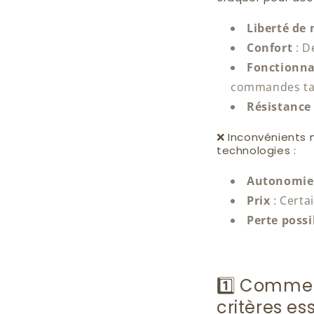
Liberté d
Confort
:
De
Fonctionna
commandes tac
Résistance
❌ Inconvénients n
technologies :
Autonomie 
Prix
:
Certa
Perte possi
1️⃣ Comment
critères es