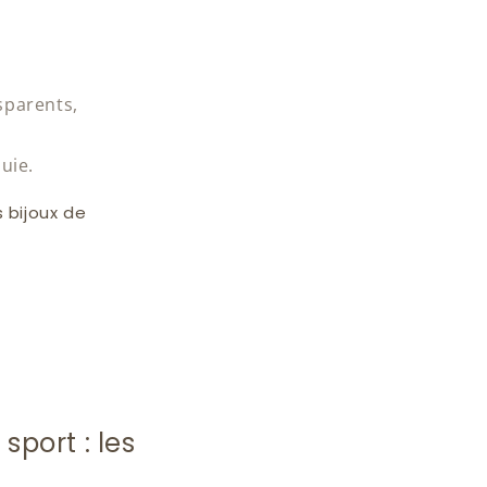
sparents,
luie.
 bijoux de
sport : les